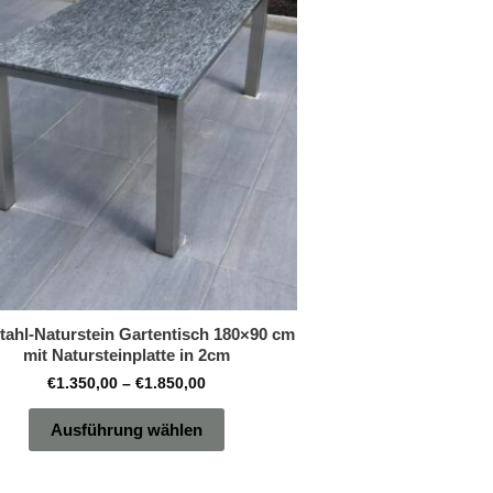
auf.
Die
Optionen
können
auf
der
Produktseite
gewählt
werden
tahl-Naturstein Gartentisch 180×90 cm
mit Natursteinplatte in 2cm
€
1.350,00
–
€
1.850,00
Ausführung wählen