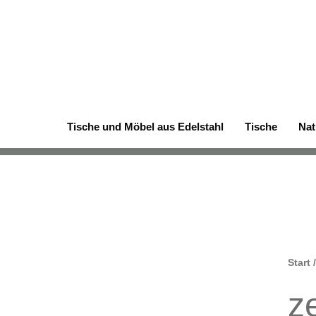
Zum
Inhalt
springen
Tische und Möbel aus Edelstahl
Tische
Nat
Start
/
ze