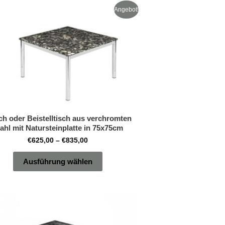
Preisspanne:
Dieses
Angebot!
€625,00
Produkt
bis
€835,00
weist
mehrere
Varianten
auf.
Die
Optionen
h oder Beistelltisch aus verchromten
können
ahl mit Natursteinplatte in 75x75cm
auf
€
625,00
–
€
835,00
der
Produktseite
Ausführung wählen
gewählt
werden
Preisspanne:
Dieses
€690,00
Produkt
bis
€890,00