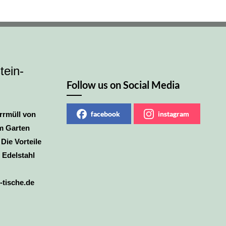
tein-
Follow us on Social Media
facebook
instagram
rrmüll von
m Garten
 Die Vorteile
 Edelstahl
-tische.de