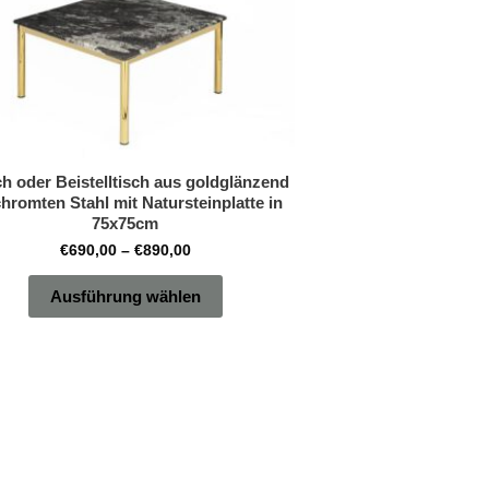
weist
mehrere
Varianten
auf.
Die
Optionen
h oder Beistelltisch aus goldglänzend
können
hromten Stahl mit Natursteinplatte in
auf
75x75cm
der
€
690,00
–
€
890,00
Produktseite
Ausführung wählen
gewählt
werden