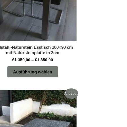
der
Produktseite
gewählt
werden
lstahl-Naturstein Esstisch 180×90 cm
mit Natursteinplatte in 2cm
€
1.350,00
–
€
1.850,00
Ausführung wählen
Preisspanne:
Dieses
Angebot!
€1.350,00
Produkt
bis
€1.850,00
weist
mehrere
Varianten