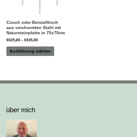
mehrere
Varianten
auf.
Couch oder Beistelltisch
Die
aus verchromten Stahl mit
Natursteinplatte in 75x75cm
Optionen
€
625,00
–
€
835,00
können
auf
Ausführung wählen
der
Produktseite
gewählt
werden
über mich