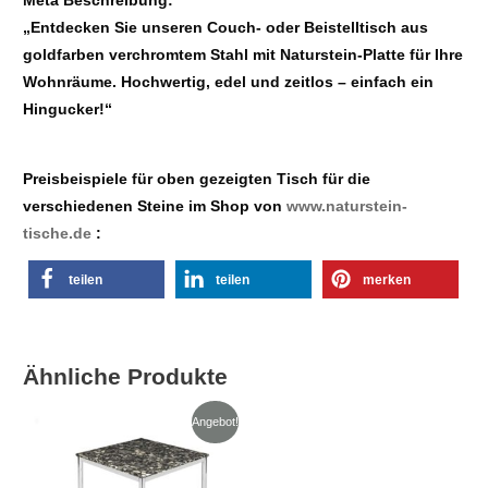
Meta Beschreibung:
„Entdecken Sie unseren Couch- oder Beistelltisch aus
goldfarben verchromtem Stahl mit Naturstein-Platte für Ihre
Wohnräume. Hochwertig, edel und zeitlos – einfach ein
Hingucker!“
Preisbeispiele für oben gezeigten Tisch für die
verschiedenen Steine im Shop von
www.naturstein-
tische.de
:
teilen
teilen
merken
Ähnliche Produkte
Preisspanne:
Dieses
Angebot!
€625,00
Produkt
bis
€835,00
weist