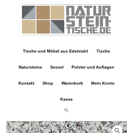
Zum
Inhalt
springen
Tische und Möbel aus Edelstahl
Tische
Natursteine
Sessel
Polster und Auflagen
Kontakt
Shop
Warenkorb
Mein Konto
Kasse
Suchen
Couch
Preisspanne:
oder